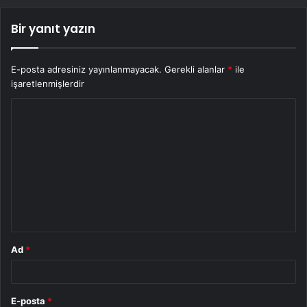
Bir yanıt yazın
E-posta adresiniz yayınlanmayacak.
Gerekli alanlar
*
ile
işaretlenmişlerdir
Y
o
r
u
m
*
Ad
*
E-posta
*