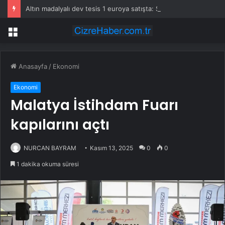
Altın madalyalı dev tesis 1 euroya satışta: Sahibi olmak için tek bir şart var
Menü
Anasayfa
/
Ekonomi
Ekonomi
Malatya İstihdam Fuarı
kapılarını açtı
NURCAN BAYRAM
Kasım 13, 2025
0
0
1 dakika okuma süresi