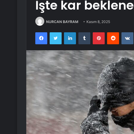
İşte kar beklene
NURCAN BAYRAM
Kasım 8, 2025
Facebook
Twitter
LinkedIn
Tumblr
Pinterest
Reddit