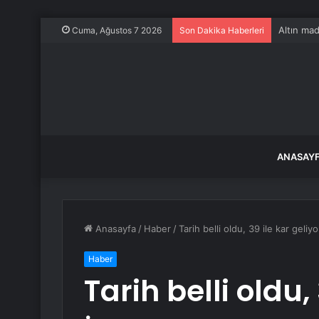
Altın mad
Cuma, Ağustos 7 2026
Son Dakika Haberleri
ANASAY
Anasayfa
/
Haber
/
Tarih belli oldu, 39 ile kar geliy
Haber
Tarih belli oldu,