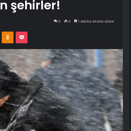
n şehirler!
0
0
1 dakika okuma süresi
VKontakte
Odnoklassniki
Pocket