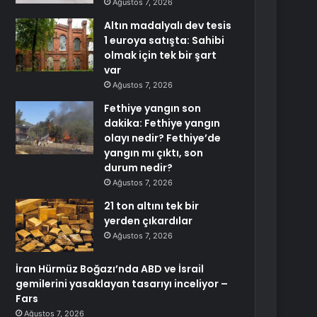
Ağustos 7, 2026
Altın madalyalı dev tesis
1 euroya satışta: Sahibi
olmak için tek bir şart
var
Ağustos 7, 2026
Fethiye yangın son
dakika: Fethiye yangın
olayı nedir? Fethiye’de
yangın mı çıktı, son
durum nedir?
Ağustos 7, 2026
21 ton altını tek bir
yerden çıkardılar
Ağustos 7, 2026
İran Hürmüz Boğazı’nda ABD ve İsrail
gemilerini yasaklayan tasarıyı inceliyor –
Fars
Ağustos 7, 2026