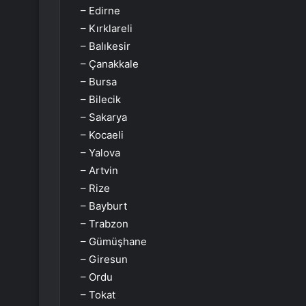
– Edirne
– Kırklareli
– Balıkesir
– Çanakkale
– Bursa
– Bilecik
– Sakarya
– Kocaeli
– Yalova
– Artvin
– Rize
– Bayburt
– Trabzon
– Gümüşhane
– Giresun
– Ordu
– Tokat