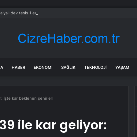
alyalı dev tesis 1 euroya satışta: Sahibi olmak için tek bir şart var
FA
HABER
EKONOMI
SAĞLIK
TEKNOLOJI
YAŞAM
or: İşte kar beklenen şehirler!
 39 ile kar geliyor: