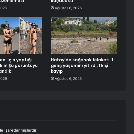
üzenlemesi
kaçacaktı
2026
Ağustos 6, 2026
ni için yaptığı
Hatay’da sağanak felaketi: 1
akın! Şu görüntüyü
genç yaşamını yitirdi, 1 kişi
tandık
kayıp
2026
Ağustos 6, 2026
le işaretlenmişlerdir