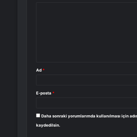
Y
o
r
u
m
*
Ad
*
E-posta
*
Daha sonraki yorumlarımda kullanılması için adı
kaydedilsin.