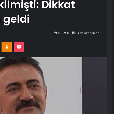
ilmişti: Dikkat
 geldi
0
0
Bir dakikadan az
VKontakte
Odnoklassniki
Pocket