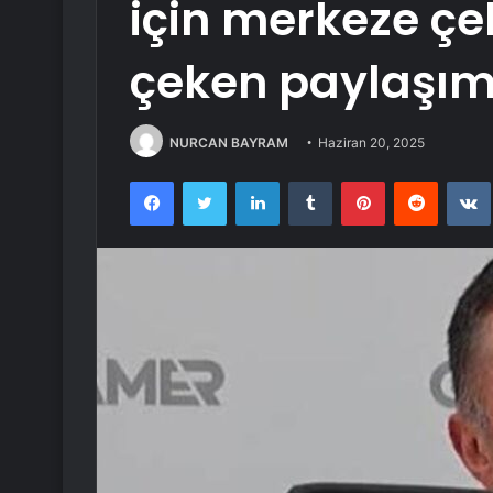
için merkeze çek
çeken paylaşım
NURCAN BAYRAM
Haziran 20, 2025
Facebook
Twitter
LinkedIn
Tumblr
Pinterest
Reddit