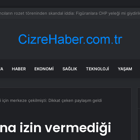
a dehşet anları: Kapağı açtıklarında gördüklerine inanamadılar
FA
HABER
EKONOMI
SAĞLIK
TEKNOLOJI
YAŞAM
 için merkeze çekilmişti: Dikkat çeken paylaşım geldi
na izin vermediği