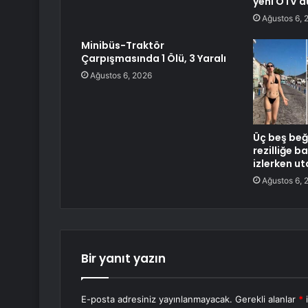
yeni ÖTV d
Ağustos 6, 
Minibüs-Traktör
Çarpışmasında 1 Ölü, 3 Yaralı
Ağustos 6, 2026
Üç beş beğe
rezilliğe b
izlerken u
Ağustos 6, 
Bir yanıt yazın
E-posta adresiniz yayınlanmayacak.
Gerekli alanlar
*
i