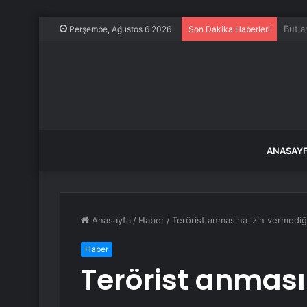
Uçakt
Perşembe, Ağustos 6 2026
Son Dakika Haberleri
ANASAY
Anasayfa
/
Haber
/
Terörist anmasına izin vermediği
Haber
Terörist anması