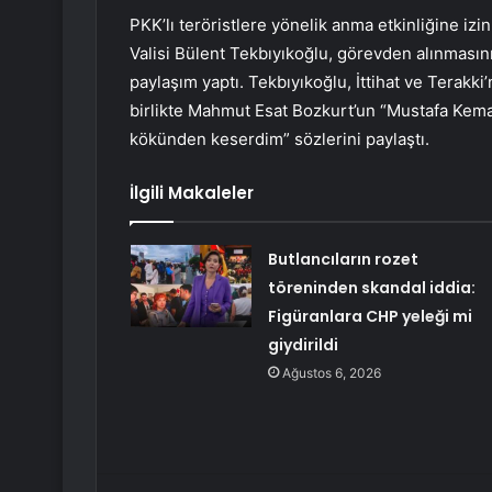
PKK’lı teröristlere yönelik anma etkinliğine iz
Valisi Bülent Tekbıyıkoğlu, görevden alınması
paylaşım yaptı. Tekbıyıkoğlu, İttihat ve Terakki
birlikte Mahmut Esat Bozkurt’un “Mustafa Kemal
kökünden keserdim” sözlerini paylaştı.
İlgili Makaleler
Butlancıların rozet
töreninden skandal iddia:
Figüranlara CHP yeleği mi
giydirildi
Ağustos 6, 2026