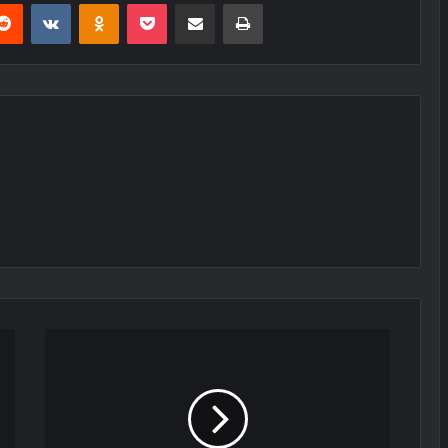
erest
Reddit
VKontakte
Odnoklassniki
Pocket
E-Posta ile paylaş
Yazdır