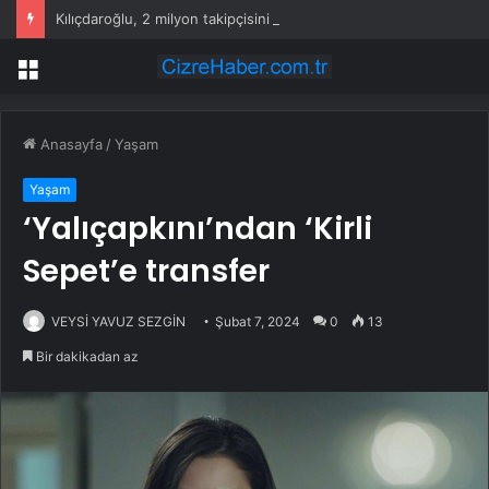
Kılıçdaroğlu, 2 milyon takipçisini kaybetti
Menü
Anasayfa
/
Yaşam
Yaşam
‘Yalıçapkını’ndan ‘Kirli
Sepet’e transfer
VEYSİ YAVUZ SEZGİN
Şubat 7, 2024
0
13
Bir dakikadan az