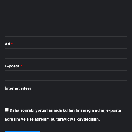
r
u
m
*
Ad
*
E-posta
*
İnternet sitesi
Daha sonraki yorumlarımda kullanılması için adım, e-posta
adresim ve site adresim bu tarayıcıya kaydedilsin.