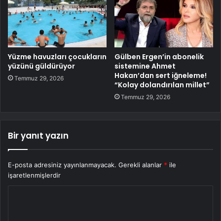
Yüzme havuzları çocukların
Gülben Ergen’in abonelik
yüzünü güldürüyor
sistemine Ahmet
Hakan’dan sert iğneleme!
Temmuz 29, 2026
“Kolay dolandırılan millet”
Temmuz 29, 2026
Bir yanıt yazın
E-posta adresiniz yayınlanmayacak.
Gerekli alanlar
*
ile
işaretlenmişlerdir
Y
o