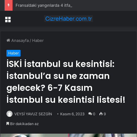
Fransa’daki yangınlarda 4 itfaiye eri hayatını kaybetti
Menü
Anasayfa
/
Haber
Haber
İSKİ İstanbul su kesintisi:
İstanbul’a su ne zaman
gelecek? 6-7 Kasım
İstanbul su kesintisi listesi!
VEYSİ YAVUZ SEZGİN
Kasım 6, 2023
0
9
Bir dakikadan az