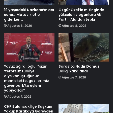
19 yaşındaki Nazlıcan’ın acı
Özgür Özel’in mitinginde
sonu… Motosikletle
yükselen sloganlara AK
giderken…
Partili Ala’dan tepki
Ağustos 8, 2026
Ağustos 8, 2026
Yavuz ağıralioğlu: “sizin
Saros’ta Nadir Domuz
‘terörsüz türkiye’
Balığı Yakalandı
diye konuştuğunuz
Ağustos 7, 2026
memlekette, gazilerimiz
güvenpark’ta eylem
yapıyorlar”
Ağustos 7, 2026
CHP Bulancak İlçe Başkanı
Yakup Karakaya Görevden